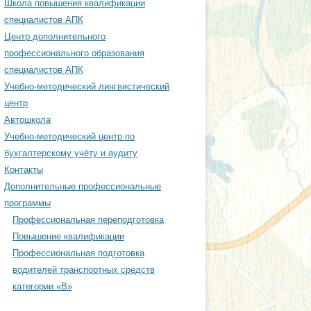
Школа повышения квалификации
ЕСКИЙ ЦЕНТР
специалистов АПК
Центр дополнительного
профессионального образования
ОДИЧЕСКИЙ ЦЕНТР
специалистов АПК
АЦИОННОМУ
Учебно-методический лингвистический
ЕНИЮ ИНЖЕНЕРНОЙ
центр
СТИ
Автошкола
Учебно-методический центр по
ОДИЧЕСКИЙ ЦЕНТР
бухгалтерскому учёту и аудиту
ЕРСКОМУ УЧЁТУ И
Контакты
Дополнительные профессиональные
программы
Профессиональная переподготовка
Повышение квалификации
Профессиональная подготовка
водителей транспортных средств
категории «В»