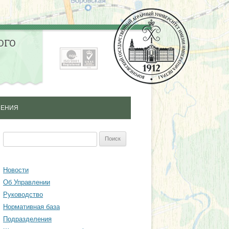
ОГО
ЛЕНИЯ
ОЛНИТЕЛЬНОГО
Найти:
НАЛЬНОГО
ИЯ СПЕЦИАЛИСТОВ
Новости
Об Управлении
ЫШЕНИЯ
Руководство
ЦИИ СПЕЦИАЛИСТОВ
Нормативная база
Подразделения
ТОДИЧЕСКИЙ