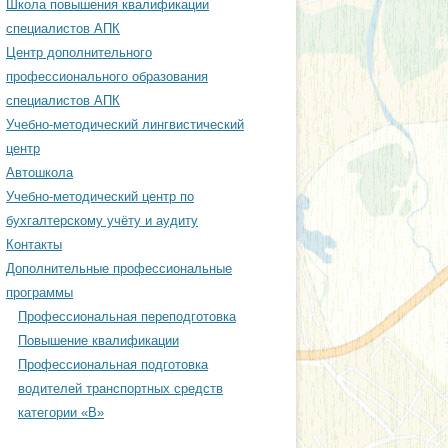
Школа повышения квалификации
ЕСКИЙ ЦЕНТР
специалистов АПК
Центр дополнительного
профессионального образования
ОДИЧЕСКИЙ ЦЕНТР
специалистов АПК
АЦИОННОМУ
Учебно-методический лингвистический
ЕНИЮ ИНЖЕНЕРНОЙ
центр
СТИ
Автошкола
Учебно-методический центр по
ОДИЧЕСКИЙ ЦЕНТР
бухгалтерскому учёту и аудиту
РСКОМУ УЧЁТУ И
Контакты
Дополнительные профессиональные
программы
Профессиональная переподготовка
Повышение квалификации
Профессиональная подготовка
водителей транспортных средств
категории «В»