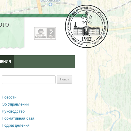
ОГО
ЛЕНИЯ
ЛНИТЕЛЬНОГО
Найти:
НАЛЬНОГО
Я СПЕЦИАЛИСТОВ
Новости
Об Управлении
ЫШЕНИЯ
Руководство
ИИ СПЕЦИАЛИСТОВ
Нормативная база
Подразделения
ОДИЧЕСКИЙ