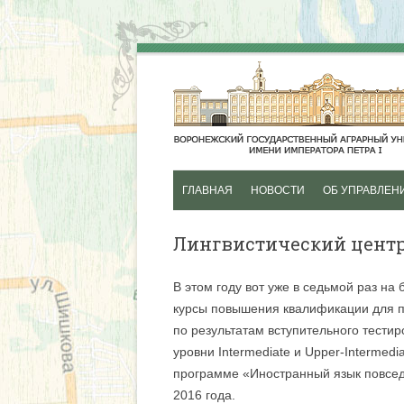
ГЛАВНАЯ
НОВОСТИ
ОБ УПРАВЛЕН
ДОПОЛНИТЕЛЬ
Лингвистический цент
ПРОФЕССИОНА
ПРОГРАММЫ
В этом году вот уже в седьмой раз на
ПРОФЕССИОНАЛ
курсы повышения квалификации для п
по результатам вступительного тести
ДОПОЛНИТЕЛЬ
уровни Intermediate и Upper-Intermed
ОБЩЕОБРАЗОВА
программе «Иностранный язык повсед
ПРОГРАММЫ
2016 года.