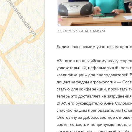
OLYMPUS DIGITAL CAMERA
Дадим слово самим участникам прог
«Занятия по английскому языку с пр
увлекательный, неформальный, позит
квалификации» для преподавателей В
доцент кафедры агроэкологии — Соста
статью для конференции, прочитать ти
теперь это доставляет не затруднения
ВГАУ, его руководителю Анне Соломо
спасибо нашим преподавателям Голик
Олеговичу за добросовестное отношен
время легкость и непринужденность в
самых разных тем, за весёлый и доб