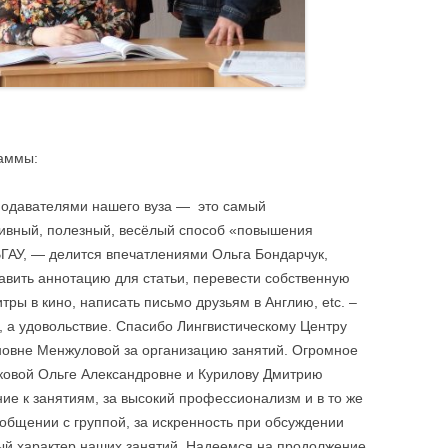
раммы:
еподавателями нашего вуза — это самый
ивный, полезный, весёлый способ «повышения
ГАУ, — делится впечатлениями Ольга Бондарчук,
вить аннотацию для статьи, перевести собственную
тры в кино, написать письмо друзьям в Англию, etc. –
, а удовольствие. Спасибо Лингвистическому Центру
новне Менжуловой за организацию занятий. Огромное
овой Ольге Александровне и Курилову Дмитрию
ие к занятиям, за высокий профессионализм и в то же
 общении с группой, за искренность при обсуждении
рый характер наших занятий. Надеемся на продолжение