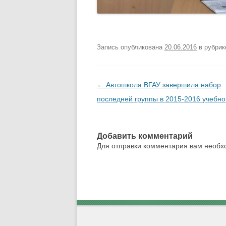
Запись опубликована
20.06.2016
в рубри
Навигация по записям
←
Автошкола ВГАУ завершила набор
последней группы в 2015-2016 учебно
Добавить комментарий
Для отправки комментария вам необ