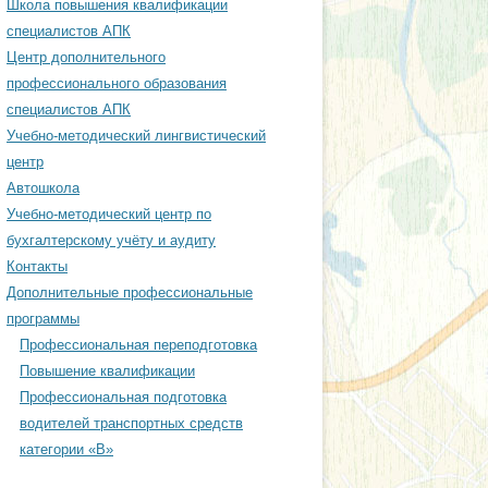
Школа повышения квалификации
ЕСКИЙ ЦЕНТР
специалистов АПК
Центр дополнительного
профессионального образования
ОДИЧЕСКИЙ ЦЕНТР
специалистов АПК
АЦИОННОМУ
Учебно-методический лингвистический
ЕНИЮ ИНЖЕНЕРНОЙ
центр
ТИ
Автошкола
Учебно-методический центр по
ОДИЧЕСКИЙ ЦЕНТР
бухгалтерскому учёту и аудиту
РСКОМУ УЧЁТУ И
Контакты
Дополнительные профессиональные
программы
Профессиональная переподготовка
Повышение квалификации
Профессиональная подготовка
водителей транспортных средств
категории «В»