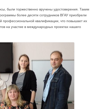
ЫПУСКЕ
ОТЧЕТ О КОЛИЧЕСТВЕ ОБУЧЕННЫХ
ЛИНГВИСТИЧ
СЛУШАТЕЛЕЙ
сы, были торжественно вручены удостоверения. Таким
АВТОШКОЛА
программы более десяти сотрудников ВГАУ приобрели
й профессиональной квалификации, что повышает их
УЧЕБНО-МЕТ
атов на участие в международных проектах нашего
ПО ИНФОРМ
СОПРОВОЖД
ДЕЯТЕЛЬНОС
УЧЕБНО-МЕТ
ПО БУХГАЛТЕ
АУДИТУ