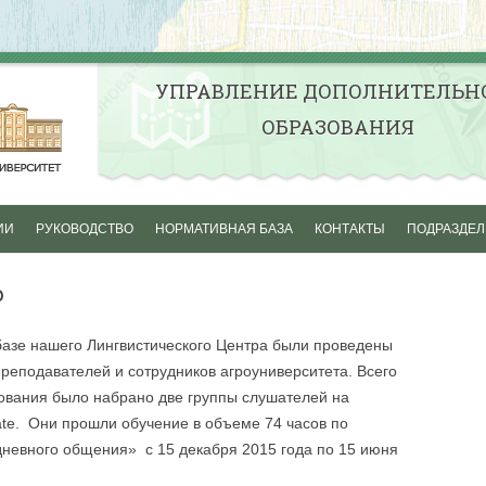
УПРАВЛЕНИЕ ДОПОЛНИТЕЛЬН
ОБРАЗОВАНИЯ
Перейти к содержимому
ИИ
РУКОВОДСТВО
НОРМАТИВНАЯ БАЗА
КОНТАКТЫ
ПОДРАЗДЕ
НЫЕ
ПРОФЕССИОНАЛЬНАЯ
ЦЕНТР ДОПО
р
ЛЬНЫЕ
ПЕРЕПОДГОТОВКА
ПРОФЕССИО
ОБРАЗОВАНИ
ПОВЫШЕНИЕ КВАЛИФИКАЦИИ
 базе нашего Лингвистического Центра были проведены
АПК
ЬНОЕ ОБУЧЕНИЕ
ПРОФЕССИОНАЛЬНАЯ
реподавателей и сотрудников агроуниверситета. Всего
ПОДГОТОВКА ВОДИТЕЛЕЙ
ШКОЛА ПОВ
рования было набрано две группы слушателей на
НЫЕ
ТРАНСПОРТНЫХ СРЕДСТВ
КВАЛИФИКАЦ
iate. Они прошли обучение в объеме 74 часов по
ТЕЛЬНЫЕ
КАТЕГОРИИ «В»
АПК
невного общения» с 15 декабря 2015 года по 15 июня
УЧЕБНО-МЕТ