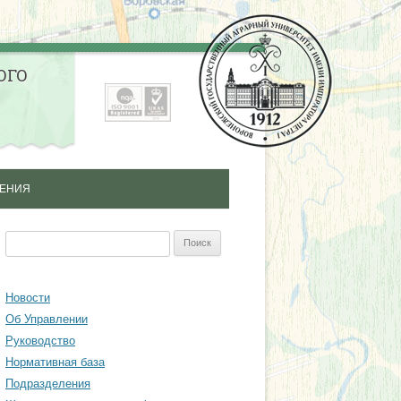
ОГО
ЛЕНИЯ
ЛНИТЕЛЬНОГО
Найти:
НАЛЬНОГО
Я СПЕЦИАЛИСТОВ
Новости
Об Управлении
ЫШЕНИЯ
Руководство
ИИ СПЕЦИАЛИСТОВ
Нормативная база
Подразделения
ОДИЧЕСКИЙ