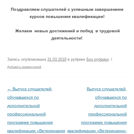
Поздравляем слушателей с успешным завершением
курсов повышения квалификации!
Желаем новых достижений и побед в трудовой
деятельности!
Запись опубликована
31.03.2018
в рубрике
Без рубрики
.
/
Добавить комментарий
Навигация по записям
←
Выпуск слушателей,
Выпуск слушателей,
обучавшихся по
обучавшихся по
дополнительной
дополнительной
профессиональной
профессиональной
программе повышения
программе повышения
квалификации «Ветеринария
квалификации «Ветеринарно-