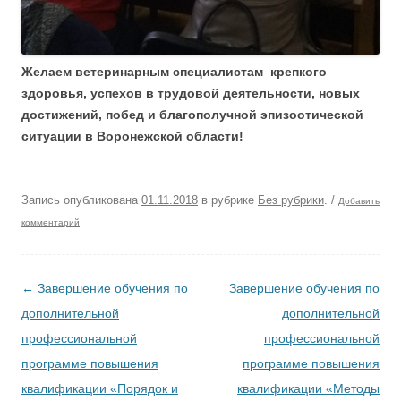
Желаем ветеринарным специалистам крепкого
здоровья, успехов в трудовой деятельности, новых
достижений, побед и благополучной эпизоотической
ситуации в Воронежской области!
Запись опубликована
01.11.2018
в рубрике
Без рубрики
.
/
Добавить
комментарий
Навигация по записям
←
Завершение обучения по
Завершение обучения по
дополнительной
дополнительной
профессиональной
профессиональной
программе повышения
программе повышения
квалификации «Порядок и
квалификации «Методы