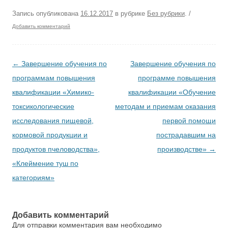
Запись опубликована
16.12.2017
в рубрике
Без рубрики
.
/
Добавить комментарий
Навигация по записям
←
Завершение обучения по
Завершение обучения по
программам повышения
программе повышения
квалификации «Химико-
квалификации «Обучение
токсикологические
методам и приемам оказания
исследования пищевой,
первой помощи
кормовой продукции и
пострадавшим на
продуктов пчеловодства»,
производстве»
→
«Клеймение туш по
категориям»
Добавить комментарий
Для отправки комментария вам необходимо