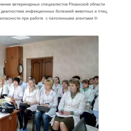
ЫПУСКЕ
ОТЧЕТ О КОЛИЧЕСТВЕ ОБУЧЕННЫХ
учение ветеринарных специалистов Рязанской области
ЛИНГВИСТИЧ
СЛУШАТЕЛЕЙ
диагностики инфекционных болезней животных и птиц,
АВТОШКОЛА
опасности при работе с патогенными агентами II-
УЧЕБНО-МЕТ
ПО ИНФОРМ
СОПРОВОЖД
ДЕЯТЕЛЬНОС
УЧЕБНО-МЕТ
ПО БУХГАЛТЕ
АУДИТУ