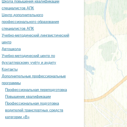
Школа повышения квалификации
ЕСКИЙ ЦЕНТР
специалистов АПК
Центр дополнительного
профессионального образования
ОДИЧЕСКИЙ ЦЕНТР
специалистов АПК
АЦИОННОМУ
Учебно-методический лингвистический
ЕНИЮ ИНЖЕНЕРНОЙ
центр
ТИ
Автошкола
Учебно-методический центр по
ОДИЧЕСКИЙ ЦЕНТР
бухгалтерскому учёту и аудиту
РСКОМУ УЧЁТУ И
Контакты
Дополнительные профессиональные
программы
Профессиональная переподготовка
Повышение квалификации
Профессиональная подготовка
водителей транспортных средств
категории «В»