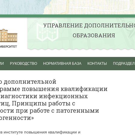
УПРАВЛЕНИЕ ДОПОЛНИТЕЛЬН
ОБРАЗОВАНИЯ
Перейти к содержимому
ИИ
РУКОВОДСТВО
НОРМАТИВНАЯ БАЗА
КОНТАКТЫ
ПОДРАЗДЕ
НЫЕ
ПРОФЕССИОНАЛЬНАЯ
ЦЕНТР ДОПО
о дополнительной
ЛЬНЫЕ
ПЕРЕПОДГОТОВКА
ПРОФЕССИО
грамме повышения квалификации
ОБРАЗОВАНИ
диагностики инфекционных
ПОВЫШЕНИЕ КВАЛИФИКАЦИИ
АПК
тиц, Принципы работы с
ЬНОЕ ОБУЧЕНИЕ
ПРОФЕССИОНАЛЬНАЯ
ости при работе с патогенными
ПОДГОТОВКА ВОДИТЕЛЕЙ
ШКОЛА ПОВ
НЫЕ
тогенности»
ТРАНСПОРТНЫХ СРЕДСТВ
КВАЛИФИКАЦ
ТЕЛЬНЫЕ
КАТЕГОРИИ «В»
АПК
 в институте повышения квалификации и
УЧЕБНО-МЕТ