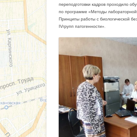
СВЕДЕНИЯ О В
переподготовки кадров проходило об
по программе «Методы лабораторной 
Принципы работы с биологической без
IVгрупп патогенности».