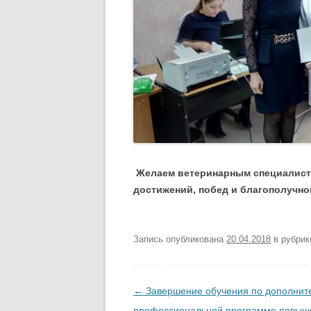
Желаем ветеринарным специалист
достижений, побед и благополучно
Запись опубликована
20.04.2018
в рубри
Навигация по записям
←
Завершение обучения по дополнит
профессиональной программе повыш