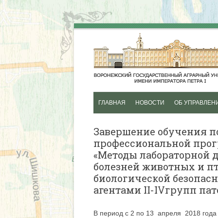
ГЛАВНАЯ
НОВОСТИ
ОБ УПРАВЛЕН
ДОПОЛНИТЕЛЬ
Завершение обучения п
ПРОФЕССИОНА
профессиональной про
ПРОГРАММЫ
«Методы лабораторной 
болезней животных и п
ПРОФЕССИОНАЛ
биологической безопасн
ДОПОЛНИТЕЛЬ
агентами II-IVгрупп па
ОБЩЕОБРАЗОВА
ПРОГРАММЫ
В период с 2 по 13 апреля 2018 года