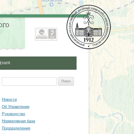
ОГО
ЛЕНИЯ
ЛНИТЕЛЬНОГО
Найти:
НАЛЬНОГО
Я СПЕЦИАЛИСТОВ
Новости
Об Управлении
ЫШЕНИЯ
Руководство
ИИ СПЕЦИАЛИСТОВ
Нормативная база
Подразделения
ОДИЧЕСКИЙ