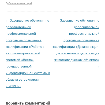
Добавить комментарий
Навигация по записям
←
Завершение обучения по
Завершение обучения по
дополнительной
дополнительной
профессиональной
профессиональной
программе повышения
программе повышения
квалификации «Работа с
квалификации «Дезинфекция,
автоматизирован- ной
дезинсекция и дератизация
системой «Веста»
животноводческих объектов»
государственной
→
информационной системы в
области ветеринарии
«ВетИС»»
Добавить комментарий