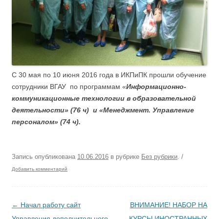
C 30 мая по 10 июня 2016 года в ИКПиПК прошли обучение
сотрудники ВГАУ по программам «
Информационно-
коммуникационные технологии в образовательной
деятельности» (76 ч) и «Менеджмент. Управление
персоналом» (74 ч).
Запись опубликована
10.06.2016
в рубрике
Без рубрики
.
/
Добавить комментарий
Навигация по записям
←
Начал работу сайт
ВНИМАНИЕ! НАБОР НА
Управления дополнительного
КУРСЫ ИНОСТРАННЫХ