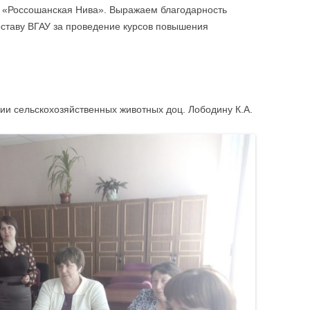
ЫПУСКЕ
ОТЧЕТ О КОЛИЧЕСТВЕ ОБУЧЕННЫХ
«Россошанская Нива». Выражаем благодарность
ЛИНГВИСТИЧ
СЛУШАТЕЛЕЙ
ставу ВГАУ за проведение курсов повышения
АВТОШКОЛА
УЧЕБНО-МЕТ
ПО ИНФОРМ
СОПРОВОЖД
ии сельскохозяйственных животных доц. Лободину К.А.
ДЕЯТЕЛЬНОС
УЧЕБНО-МЕТ
ПО БУХГАЛТЕ
АУДИТУ