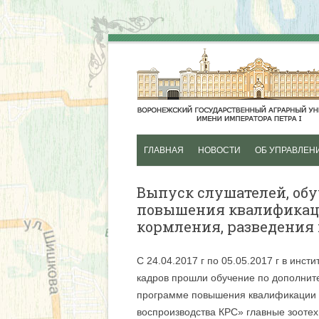
ГЛАВНАЯ
НОВОСТИ
ОБ УПРАВЛЕН
ДОПОЛНИТЕЛЬ
Выпуск слушателей, об
ПРОФЕССИОНА
повышения квалификац
ПРОГРАММЫ
кормления, разведения 
ПРОФЕССИОНАЛ
С 24.04.2017 г по 05.05.2017 г в инс
ДОПОЛНИТЕЛЬ
кадров прошли обучение по дополни
ОБЩЕОБРАЗОВА
программе повышения квалификации 
ПРОГРАММЫ
воспроизводства КРС» главные зооте