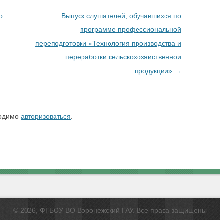
о
Выпуск слушателей, обучавшихся по
программе профессиональной
переподготовки «Технология производства и
переработки сельскохозяйственной
продукции»
→
ходимо
авторизоваться
.
© 2026, ФГБОУ ВО Воронежский ГАУ. Все права защищены