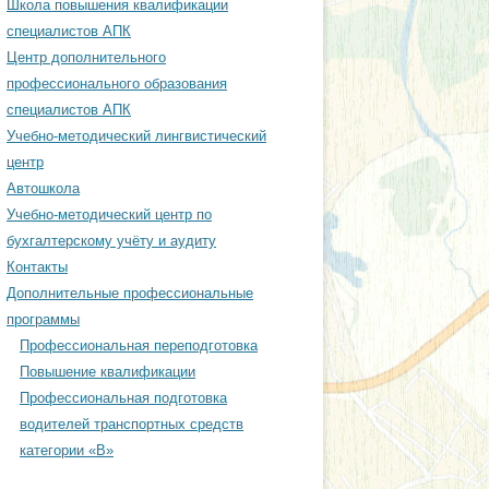
Школа повышения квалификации
ЕСКИЙ ЦЕНТР
специалистов АПК
Центр дополнительного
профессионального образования
ОДИЧЕСКИЙ ЦЕНТР
специалистов АПК
АЦИОННОМУ
Учебно-методический лингвистический
ЕНИЮ ИНЖЕНЕРНОЙ
центр
ТИ
Автошкола
Учебно-методический центр по
ОДИЧЕСКИЙ ЦЕНТР
бухгалтерскому учёту и аудиту
РСКОМУ УЧЁТУ И
Контакты
Дополнительные профессиональные
программы
Профессиональная переподготовка
Повышение квалификации
Профессиональная подготовка
водителей транспортных средств
категории «В»