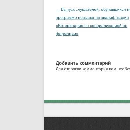
Навигация по записям
←
Выпуск слушателей, обучавшихся п
программе повышения квалификации
«Ветеринария со специализацией по
фармации»
Добавить комментарий
Для отправки комментария вам необ