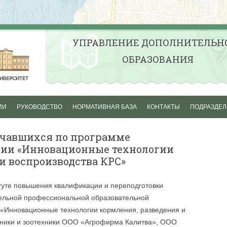
УПРАВЛЕНИЕ ДОПОЛНИТЕЛЬН
ОБРАЗОВАНИЯ
Перейти к содержимому
ИИ
РУКОВОДСТВО
НОРМАТИВНАЯ БАЗА
КОНТАКТЫ
ПОДРАЗДЕ
НЫЕ
ПРОФЕССИОНАЛЬНАЯ
ЦЕНТР ДОПО
учавшихся по программе
ЛЬНЫЕ
ПЕРЕПОДГОТОВКА
ПРОФЕССИО
ии «Инновационные технологии
ОБРАЗОВАНИ
и воспроизводства КРС»
ПОВЫШЕНИЕ КВАЛИФИКАЦИИ
АПК
ЬНОЕ ОБУЧЕНИЕ
ПРОФЕССИОНАЛЬНАЯ
ПОДГОТОВКА ВОДИТЕЛЕЙ
ШКОЛА ПОВ
титуте повышения квалификации и переподготовки
НЫЕ
ТРАНСПОРТНЫХ СРЕДСТВ
КВАЛИФИКАЦ
тельной профессиональной образовательной
ТЕЛЬНЫЕ
КАТЕГОРИИ «В»
АПК
«Инновационные технологии кормления, разведения и
хники и зоотехники ООО «Агрофирма Калитва», ООО
УЧЕБНО-МЕТ