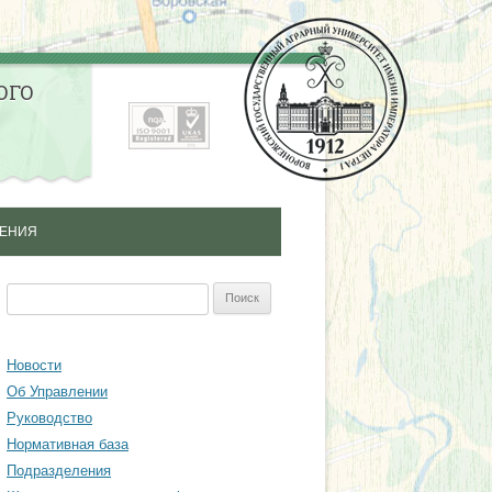
ОГО
ЛЕНИЯ
ЛНИТЕЛЬНОГО
Найти:
НАЛЬНОГО
Я СПЕЦИАЛИСТОВ
Новости
Об Управлении
ЫШЕНИЯ
Руководство
ИИ СПЕЦИАЛИСТОВ
Нормативная база
Подразделения
ОДИЧЕСКИЙ