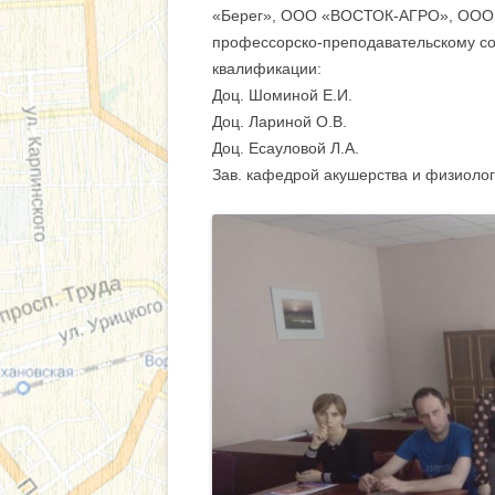
СВЕДЕНИЯ О В
«Берег», ООО «ВОСТОК-АГРО», ООО 
профессорско-преподавательскому со
квалификации:
Доц. Шоминой Е.И.
Доц. Лариной О.В.
Доц. Есауловой Л.А.
Зав. кафедрой акушерства и физиолог