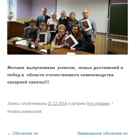
Желаем выпускникам успехов, новых достижений и
побед в области отечественного семеноводства
сахарной свеклы!!!
Запись опубликована
01.12.2019
в рубрике
Без рубрики
.
/
Добавить комментарий
Навигация по записям
←
Обучение по
Завершение обучения по