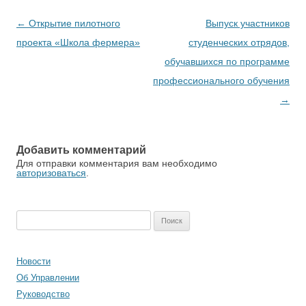
Навигация по записям
←
Открытие пилотного
Выпуск участников
проекта «Школа фермера»
студенческих отрядов,
обучавшихся по программе
профессионального обучения
→
Добавить комментарий
Для отправки комментария вам необходимо
авторизоваться
.
Найти:
Новости
Об Управлении
Руководство