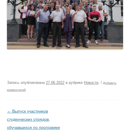
Запись опубликована
27.06.2022
в рубрике
Новости
.
/
Добавить
комментарий
Навигация по записям
←
Выпуск участников
студенческих отрядов,
обучавшихся по программе