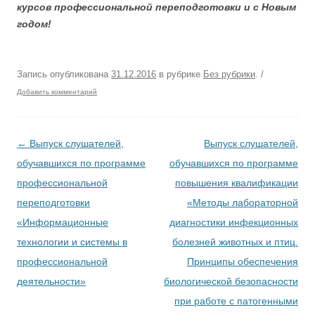
курсов профессиональной переподготовки и с Новым
годом!
Запись опубликована
31.12.2016
в рубрике
Без рубрики
.
/
Добавить комментарий
Навигация по записям
←
Выпуск слушателей,
Выпуск слушателей,
обучавшихся по программе
обучавшихся по программе
профессиональной
повышения квалификации
переподготовки
«Методы лабораторной
«Информационные
диагностики инфекционных
технологии и системы в
болезней животных и птиц.
профессиональной
Принципы обеспечения
деятельности»
биологической безопасности
при работе с патогенными